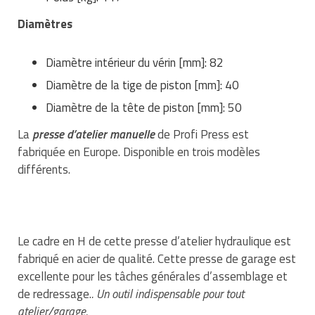
Matériel de musculation
Diamètres
Rôtisserie professionnelle
Vêtement sportif
Sautause professionnelle
Diamètre intérieur du vérin [mm]: 82
Diamètre de la tige de piston [mm]: 40
Table de cuisson professionnelle
Diamètre de la tête de piston [mm]: 50
Tables de préparation réfrigérées
La
presse d’atelier manuelle
de Profi Press est
fabriquée en Europe. Disponible en trois modèles
Ustensile de cuisine
différents.
Vaisselle restaurant
Vitrines réfrigérées
Le cadre en H de cette presse d’atelier hydraulique est
fabriqué en acier de qualité. Cette presse de garage est
excellente pour les tâches générales d’assemblage et
de redressage.
. Un outil indispensable pour tout
atelier/garage.