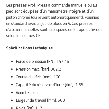
Traitement de l'air
Equipements de football
Les presses Profi Press à commande manuelle ou au
Pétrin professionnel
Tapis de bureau
Ustensile cuisine professionnel
pied sont équipées d’un manomètre intégré et d’un
Traitement des eaux
Equipements de karting
Piano de cuisson
piston chromé (qui revient automatiquement). Fournies
Tapis et caillebotis
Vêtements personnalisés
en standard avec un jeu de blocs en V. Ces presses
Trancheuse professionnelle
Equipements pour patinage
Plats et plateaux
Traitement des surfaces
d’atelier manuelles sont fabriquées en Europe et livrées
Vitrines pour magasin
selon les normes CE.
Transformateur électrique
Equipements pour roller
Pompes à sauce
Traitement du linge
Spécifications techniques
Tubes et profilés
Equipements pour skateboard
Portes commandes restaurant
Vestiaires et casiers
Tuyau flexible
Equipements pour stade et terrain
Force de pression [kN]: 147,15
Présentoir pour restaurant
sportif
Pression max. [bar]: 382,2
Tuyau galvanisé
Réchaud professionnel
Course du vérin [mm]: 160
Jeu gymnique
Tuyau renforcé
Réfrigérateur professionnel
Capacité du réservoir d’huile [dm³]: 1,65
Loisirs
Vérin fixe: oui
Ventilateurs et aération d'atelier
Restauration foraine
Largeur de travail [mm]: 560
Matériel de fitness
Robinetterie professionnelle
Poids [kg]: 117