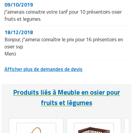
Matériel de musculation
09/10/2019
Rôtisserie professionnelle
j"aimerais connaitre votre tarif pour 10 présentoirs osier
Vêtement sportif
fruits et legumes
Sautause professionnelle
18/12/2018
Table de cuisson professionnelle
Bonjour, j"aimerai connaître le prix pour 16 présentoirs en
osier svp
Tables de préparation réfrigérées
Merci
Ustensile de cuisine
Afficher plus de demandes de devis
Vaisselle restaurant
Produits liés à Meuble en osier pour
Vitrines réfrigérées
fruits et légumes