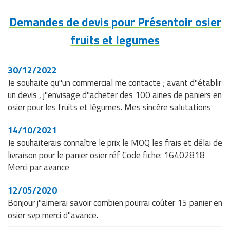
Traitement de l'air
Equipements de football
Pétrin professionnel
Tapis de bureau
Ustensile cuisine professionnel
Demandes de devis pour Présentoir osier
Traitement des eaux
Equipements de karting
Piano de cuisson
fruits et legumes
Tapis et caillebotis
Vêtements personnalisés
Trancheuse professionnelle
Equipements pour patinage
Plats et plateaux
Traitement des surfaces
Vitrines pour magasin
30/12/2022
Transformateur électrique
Equipements pour roller
Je souhaite qu"un commercial me contacte ; avant d"établir
Pompes à sauce
Traitement du linge
un devis , j"envisage d"acheter des 100 aines de paniers en
Tubes et profilés
Equipements pour skateboard
Portes commandes restaurant
osier pour les fruits et légumes. Mes sincère salutations
Vestiaires et casiers
Tuyau flexible
Equipements pour stade et terrain
Présentoir pour restaurant
14/10/2021
sportif
Je souhaiterais connaître le prix le MOQ les frais et délai de
Tuyau galvanisé
Réchaud professionnel
livraison pour le panier osier réf Code fiche: 16402818
Jeu gymnique
Merci par avance
Tuyau renforcé
Réfrigérateur professionnel
Loisirs
12/05/2020
Ventilateurs et aération d'atelier
Restauration foraine
Bonjour j"aimerai savoir combien pourrai coûter 15 panier en
Matériel de fitness
osier svp merci d"avance.
Robinetterie professionnelle