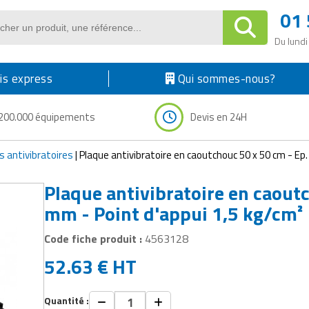
01 
Du lundi
s express
Qui sommes-nous?
200.000 équipements
Devis en 24H
s antivibratoires
|
Plaque antivibratoire en caoutchouc 50 x 50 cm - Ep.
Plaque antivibratoire en caout
mm - Point d'appui 1,5 kg/cm²
Code fiche produit :
4563128
52.63
€
HT
Quantité :