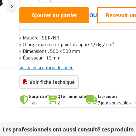
Ajouter au panier
OU
Recevoir un
Matière : SBR/NR
Charge maximum/ point d’appui : 1,5 kg/ cm²
Dimensions : 500 x 500 mm
Épaisseur : 18 mm
Voir la description détaillée
Voir fiche technique
Garantie
Qté. minimale
Livraison
1 an
2
7 jours ouvrables -
Les professionnels ont aussi consulté ces produits