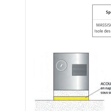
Matériel de musculation
Rôtisserie professionnelle
Sp
Vêtement sportif
Sautause professionnelle
MASSIS
Isole des
Table de cuisson professionnelle
Tables de préparation réfrigérées
Ustensile de cuisine
Vaisselle restaurant
Vitrines réfrigérées