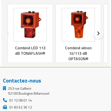
Nombre de
modes
8 modes
d’éclairage
Type
LED
d’éclairage
Puissance
180,0 cd
lumineuse (cd)
Combiné LED 113
Combiné xénon
dB TONAFLASH®
5J/113 dB
Durée de vie du
OPTASON®
60 000 heures
flash
Indice de
IP66
Contactez-nous
protection (IP)
253 rue Gallieni
Température
92100 Boulogne Billancourt
d’utilisation
-40 °C
01 72 08 01 14
(min)
01 83 62 36 12