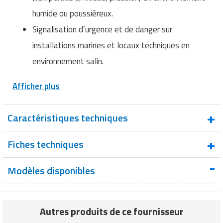
humide ou poussiéreux.
Signalisation d’urgence et de danger sur
installations marines et locaux techniques en
environnement salin.
Afficher plus
Caractéristiques techniques
Combiné LED 124 dB TONAFLASH® 64
Fiches techniques
Type de produit
sons - IP66
Modèles disponibles
Puissance
Fiche technique : Combiné LED
sonore à 1 m
120 dB
(dB)
Autres produits de ce fournisseur
Nombre de sons
64 sons