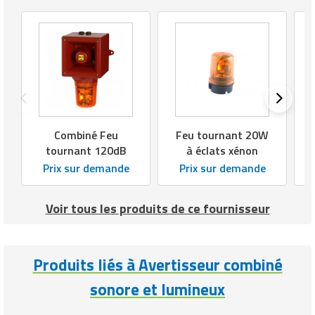
disponibles
Nombre de sons
commandables
4 sons
à distance
Type de signal
Tonalité programmable
acoustique
Combiné Feu
Feu tournant 20W
Réglage du
tournant 120dB
à éclats xénon
Oui, par potentiomètre
niveau sonore
Prix sur demande
Prix sur demande
Choix des sons
Oui, par micro-interrupteur
Voir tous les produits de ce fournisseur
Synchronisation
Oui, en montage parallèle
sonore
Produits liés à Avertisseur combiné
Mode de
fonctionnement
Fixe, Flash, Clignotant
sonore et lumineux
lumineux