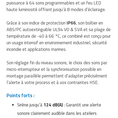
puissance à 64 sons programmables et un feu LED
Traitement de l'air
Equipements de football
Pétrin professionnel
Tapis de bureau
Ustensile cuisine professionnel
haute luminosité offrant jusqu’à 8 modes d’éclairage.
Traitement des eaux
Equipements de karting
Piano de cuisson
Tapis et caillebotis
Vêtements personnalisés
Grâce à son indice de protection
IP66
, son boîtier en
Trancheuse professionnelle
Equipements pour patinage
ABS/PC autoextinguible UL94 V0 & 5VA et sa plage de
Plats et plateaux
Traitement des surfaces
Vitrines pour magasin
température de -40 à 66 °C, ce combiné est conçu pour
Transformateur électrique
Equipements pour roller
Pompes à sauce
un usage intensif en environnement industriel, sécurité
Traitement du linge
incendie et applications marines.
Tubes et profilés
Equipements pour skateboard
Portes commandes restaurant
Vestiaires et casiers
Son réglage fin du niveau sonore, le choix des sons par
Tuyau flexible
Equipements pour stade et terrain
Présentoir pour restaurant
micro-interrupteur et la synchronisation possible en
sportif
montage parallèle permettent d’adapter précisément
Tuyau galvanisé
Réchaud professionnel
l’alerte à votre process et à vos contraintes HSE.
Jeu gymnique
Tuyau renforcé
Réfrigérateur professionnel
Points forts :
Loisirs
Ventilateurs et aération d'atelier
Restauration foraine
Sirène jusqu’à
124 dB(A)
: Garantit une alerte
Matériel de fitness
sonore clairement audible dans les ateliers
Robinetterie professionnelle