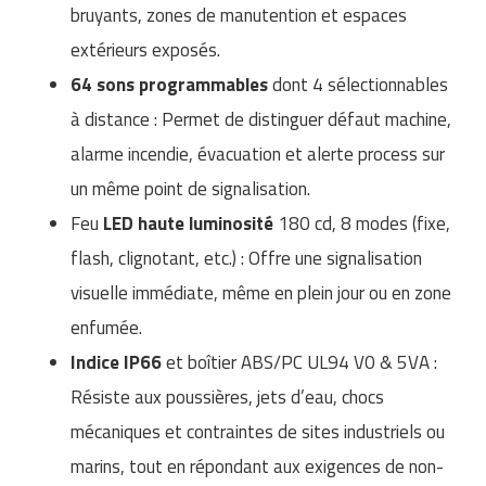
Matériel de musculation
bruyants, zones de manutention et espaces
Rôtisserie professionnelle
extérieurs exposés.
Vêtement sportif
64 sons programmables
dont 4 sélectionnables
Sautause professionnelle
à distance : Permet de distinguer défaut machine,
Table de cuisson professionnelle
alarme incendie, évacuation et alerte process sur
Tables de préparation réfrigérées
un même point de signalisation.
Feu
LED haute luminosité
180 cd, 8 modes (fixe,
Ustensile de cuisine
flash, clignotant, etc.) : Offre une signalisation
Vaisselle restaurant
visuelle immédiate, même en plein jour ou en zone
enfumée.
Vitrines réfrigérées
Indice IP66
et boîtier ABS/PC UL94 V0 & 5VA :
Résiste aux poussières, jets d’eau, chocs
mécaniques et contraintes de sites industriels ou
marins, tout en répondant aux exigences de non-