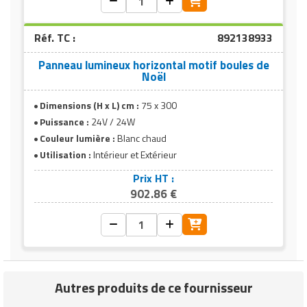
- 24V / 16W
- 315 ampoules
- Nombre de leds fixes :
Réf. TC :
892138933
297
- Nombre de leds flashs :
Panneau lumineux horizontal motif boules de
Noël
18
Dimensions (H x L) cm :
75 x 300
Puissance :
24V / 24W
Couleur lumière :
Blanc chaud
Utilisation :
Intérieur et Extérieur
Prix HT :
902.86 €
Autres produits de ce fournisseur