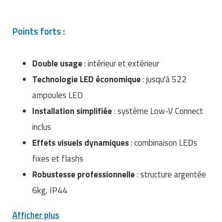
Matériel de musculation
Rôtisserie professionnelle
Vêtement sportif
Points forts :
Sautause professionnelle
Table de cuisson professionnelle
Double usage
: intérieur et extérieur
Technologie LED économique
: jusqu'à 522
Tables de préparation réfrigérées
ampoules LED
Ustensile de cuisine
Installation simplifiée
: système Low-V Connect
inclus
Vaisselle restaurant
Effets visuels dynamiques
: combinaison LEDs
Vitrines réfrigérées
fixes et flashs
Robustesse professionnelle
: structure argentée
6kg, IP44
Afficher plus