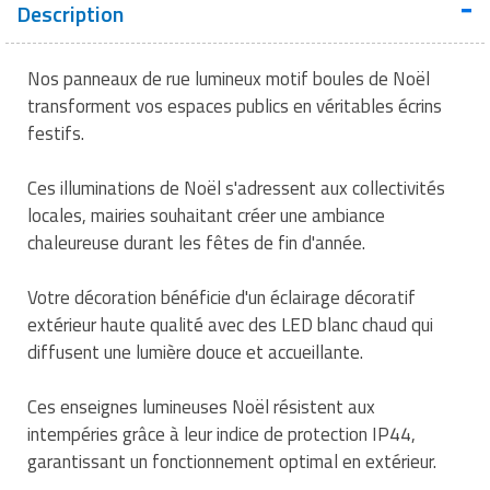
Description
Traitement de l'air
Equipements de football
Pétrin professionnel
Tapis de bureau
Ustensile cuisine professionnel
Traitement des eaux
Equipements de karting
Piano de cuisson
Nos panneaux de rue lumineux motif boules de Noël
Tapis et caillebotis
Vêtements personnalisés
transforment vos espaces publics en véritables écrins
Trancheuse professionnelle
Equipements pour patinage
Plats et plateaux
Traitement des surfaces
Vitrines pour magasin
festifs.
Transformateur électrique
Equipements pour roller
Pompes à sauce
Traitement du linge
Ces illuminations de Noël s'adressent aux collectivités
locales, mairies souhaitant créer une ambiance
Tubes et profilés
Equipements pour skateboard
Portes commandes restaurant
Vestiaires et casiers
chaleureuse durant les fêtes de fin d'année.
Tuyau flexible
Equipements pour stade et terrain
Présentoir pour restaurant
Votre décoration bénéficie d'un éclairage décoratif
sportif
Tuyau galvanisé
extérieur haute qualité avec des LED blanc chaud qui
Réchaud professionnel
Jeu gymnique
diffusent une lumière douce et accueillante.
Tuyau renforcé
Réfrigérateur professionnel
Loisirs
Ces enseignes lumineuses Noël résistent aux
Ventilateurs et aération d'atelier
Restauration foraine
intempéries grâce à leur indice de protection IP44,
Matériel de fitness
garantissant un fonctionnement optimal en extérieur.
Robinetterie professionnelle