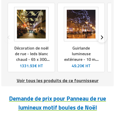
Décoration de noël
Guirlande
de rue - leds blanc
lumineuse
chaud - 65 x 300
extérieure - 10 m -
cm - 24V
100 leds blanches
1331.93€ HT
49.20€ HT
ou blanc chaud (20
flash) - fil noir ou
Voir tous les produits de ce fournisseur
blanc - 230V
Demande de prix pour Panneau de rue
lumineux motif boules de Noël