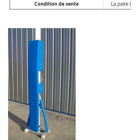
Matériel de musculation
Condition de vente
La paire (pou
Rôtisserie professionnelle
Vêtement sportif
Sautause professionnelle
Table de cuisson professionnelle
Tables de préparation réfrigérées
Ustensile de cuisine
Vaisselle restaurant
Vitrines réfrigérées