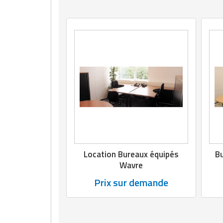
Matériel de musculation
Rôtisserie professionnelle
Vêtement sportif
Sautause professionnelle
Table de cuisson professionnelle
Tables de préparation réfrigérées
Ustensile de cuisine
Vaisselle restaurant
Location Bureaux équipés
Bu
Vitrines réfrigérées
Wavre
Prix sur demande