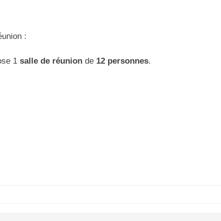
éunion :
pose 1
salle de réunion
de
12 personnes
.