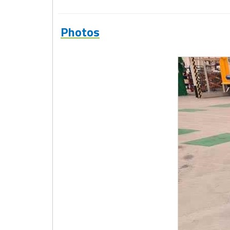
Matériel de musculation
Rôtisserie professionnelle
Vêtement sportif
Photos
Sautause professionnelle
Table de cuisson professionnelle
Tables de préparation réfrigérées
Ustensile de cuisine
Vaisselle restaurant
Vitrines réfrigérées