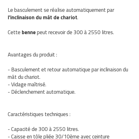
Traitement de l'air
Equipements de football
Pétrin professionnel
Tapis de bureau
Ustensile cuisine professionnel
Le basculement se réalise automatiquement par
l'inclinaison du mât de chariot
.
Traitement des eaux
Equipements de karting
Piano de cuisson
Tapis et caillebotis
Vêtements personnalisés
Cette
benne
peut recevoir de 300 à 2550 litres.
Trancheuse professionnelle
Equipements pour patinage
Plats et plateaux
Traitement des surfaces
Vitrines pour magasin
Transformateur électrique
Equipements pour roller
Pompes à sauce
Traitement du linge
Avantages du produit :
Tubes et profilés
Equipements pour skateboard
Portes commandes restaurant
Vestiaires et casiers
- Basculement et retour automatique par inclinaison du
mât du chariot.
Tuyau flexible
Equipements pour stade et terrain
Présentoir pour restaurant
- Vidage maîtrisé.
sportif
Tuyau galvanisé
- Déclenchement automatique.
Réchaud professionnel
Jeu gymnique
Tuyau renforcé
Réfrigérateur professionnel
Loisirs
Caractéristiques techniques :
Ventilateurs et aération d'atelier
Restauration foraine
Matériel de fitness
- Capacité de 300 à 2550 litres.
Robinetterie professionnelle
- Caisse en tôle pliée 30/10ème avec ceinture