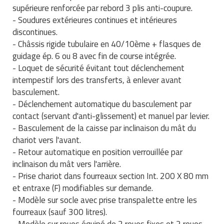
Matériel de musculation
supérieure renforcée par rebord 3 plis anti-coupure.
Rôtisserie professionnelle
- Soudures extérieures continues et intérieures
Vêtement sportif
discontinues.
Sautause professionnelle
- Châssis rigide tubulaire en 40/10ème + flasques de
guidage ép. 6 ou 8 avec fin de course intégrée.
Table de cuisson professionnelle
- Loquet de sécurité évitant tout déclenchement
intempestif lors des transferts, à enlever avant
Tables de préparation réfrigérées
basculement.
- Déclenchement automatique du basculement par
Ustensile de cuisine
contact (servant d'anti-glissement) et manuel par levier.
- Basculement de la caisse par inclinaison du mât du
Vaisselle restaurant
chariot vers l'avant.
- Retour automatique en position verrouillée par
Vitrines réfrigérées
inclinaison du mât vers l'arrière.
- Prise chariot dans fourreaux section Int. 200 X 80 mm
et entraxe (F) modifiables sur demande.
- Modèle sur socle avec prise transpalette entre les
fourreaux (sauf 300 litres).
- Modèle sur roues équipé de 2 roues fixes et 2 roues