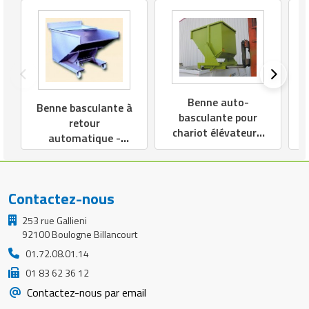
Benne auto-
Benne basculante à
basculante pour
retour
chariot élévateur -
automatique -
Volume de 480 à
Volume de 300 à
2500 L
2550 L
Contactez-nous
253 rue Gallieni
92100 Boulogne Billancourt
01.72.08.01.14
01 83 62 36 12
Contactez-nous par email