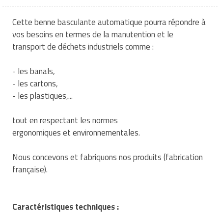
Traitement de l'air
Equipements de football
Pétrin professionnel
Tapis de bureau
Ustensile cuisine professionnel
Cette benne basculante automatique pourra répondre à
Traitement des eaux
Equipements de karting
Piano de cuisson
vos besoins en termes de la manutention et le
Tapis et caillebotis
Vêtements personnalisés
transport de déchets industriels comme :
Trancheuse professionnelle
Equipements pour patinage
Plats et plateaux
Traitement des surfaces
Vitrines pour magasin
- les banals,
Transformateur électrique
Equipements pour roller
Pompes à sauce
Traitement du linge
- les cartons,
- les plastiques,...
Tubes et profilés
Equipements pour skateboard
Portes commandes restaurant
Vestiaires et casiers
tout en respectant les normes
Tuyau flexible
Equipements pour stade et terrain
Présentoir pour restaurant
ergonomiques et environnementales.
sportif
Tuyau galvanisé
Réchaud professionnel
Nous concevons et fabriquons nos produits (fabrication
Jeu gymnique
Tuyau renforcé
française).
Réfrigérateur professionnel
Loisirs
Ventilateurs et aération d'atelier
Restauration foraine
Matériel de fitness
Caractéristiques techniques :
Robinetterie professionnelle