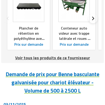
Plancher de
Conteneur auto
rétention en
videur avec trappe
polyéthylène avec
latérale et roues -
caillebotis
Volume : 250 L -
Prix sur demande
Prix sur demande
antidérapant -
Charge maxi : 1000
Capacité 100 L ou
kg
Voir tous les produits de ce fournisseur
232 L - Charge
1000 à 2000 Kg
Demande de prix pour Benne basculante
galvanisée pour chariot élévateur -
Volume de 500 à 2500 L
03/11/2025