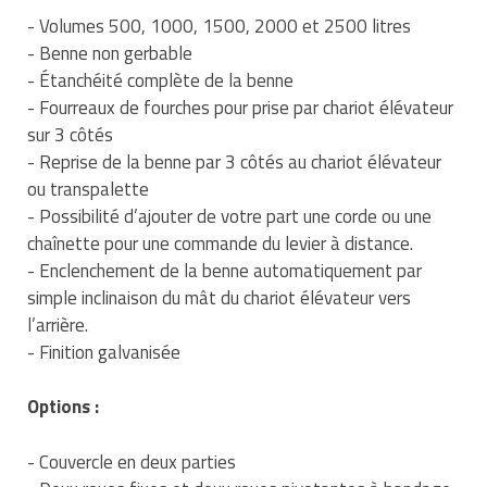
Matériel de musculation
- Volumes 500, 1000, 1500, 2000 et 2500 litres
Rôtisserie professionnelle
- Benne non gerbable
Vêtement sportif
- Étanchéité complète de la benne
Sautause professionnelle
- Fourreaux de fourches pour prise par chariot élévateur
sur 3 côtés
Table de cuisson professionnelle
- Reprise de la benne par 3 côtés au chariot élévateur
Tables de préparation réfrigérées
ou transpalette
- Possibilité d’ajouter de votre part une corde ou une
Ustensile de cuisine
chaînette pour une commande du levier à distance.
- Enclenchement de la benne automatiquement par
Vaisselle restaurant
simple inclinaison du mât du chariot élévateur vers
l’arrière.
Vitrines réfrigérées
- Finition galvanisée
Options :
- Couvercle en deux parties