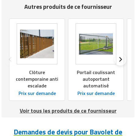
Matériel de musculation
Autres produits de ce fournisseur
Rôtisserie professionnelle
Vêtement sportif
Sautause professionnelle
Table de cuisson professionnelle
Tables de préparation réfrigérées
Ustensile de cuisine
Clôture
Portail coulissant
contemporaine anti
autoportant
Vaisselle restaurant
escalade
automatisé
Prix sur demande
Prix sur demande
Vitrines réfrigérées
Voir tous les produits de ce fournisseur
Demandes de devis pour Bavolet de