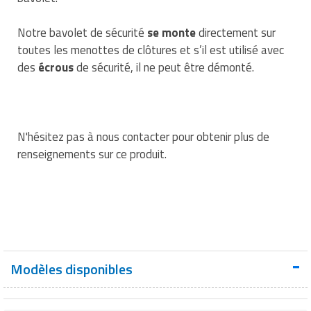
Traitement de l'air
Equipements de football
Pétrin professionnel
Tapis de bureau
Ustensile cuisine professionnel
Notre bavolet de sécurité
se monte
directement sur
Traitement des eaux
Equipements de karting
Piano de cuisson
toutes les menottes de clôtures et s’il est utilisé avec
Tapis et caillebotis
Vêtements personnalisés
des
écrous
de sécurité, il ne peut être démonté.
Trancheuse professionnelle
Equipements pour patinage
Plats et plateaux
Traitement des surfaces
Vitrines pour magasin
Transformateur électrique
Equipements pour roller
Pompes à sauce
Traitement du linge
N'hésitez pas à nous contacter pour obtenir plus de
Tubes et profilés
Equipements pour skateboard
Portes commandes restaurant
Vestiaires et casiers
renseignements sur ce produit.
Tuyau flexible
Equipements pour stade et terrain
Présentoir pour restaurant
sportif
Tuyau galvanisé
Réchaud professionnel
Jeu gymnique
Tuyau renforcé
Réfrigérateur professionnel
Loisirs
Modèles disponibles
Ventilateurs et aération d'atelier
Restauration foraine
Matériel de fitness
Robinetterie professionnelle