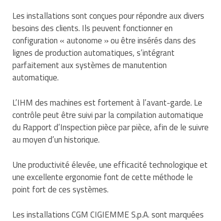
Matériel de musculation
Les installations sont conçues pour répondre aux divers
Rôtisserie professionnelle
Vêtement sportif
besoins des clients. Ils peuvent fonctionner en
Sautause professionnelle
configuration « autonome » ou être insérés dans des
lignes de production automatiques, s’intégrant
Table de cuisson professionnelle
parfaitement aux systèmes de manutention
automatique.
Tables de préparation réfrigérées
L’IHM des machines est fortement à l’avant-garde. Le
Ustensile de cuisine
contrôle peut être suivi par la compilation automatique
du Rapport d’Inspection pièce par pièce, afin de le suivre
Vaisselle restaurant
au moyen d’un historique.
Vitrines réfrigérées
Une productivité élevée, une efficacité technologique et
une excellente ergonomie font de cette méthode le
point fort de ces systèmes.
Les installations CGM CIGIEMME S.p.A. sont marquées