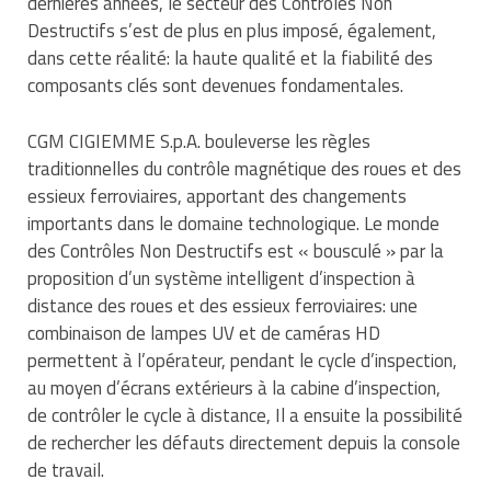
dernières années, le secteur des Contrôles Non
Traitement de l'air
Equipements de football
Pétrin professionnel
Tapis de bureau
Destructifs s’est de plus en plus imposé, également,
Ustensile cuisine professionnel
dans cette réalité: la haute qualité et la fiabilité des
Traitement des eaux
Equipements de karting
Piano de cuisson
Tapis et caillebotis
Vêtements personnalisés
composants clés sont devenues fondamentales.
Trancheuse professionnelle
Equipements pour patinage
Plats et plateaux
Traitement des surfaces
Vitrines pour magasin
CGM CIGIEMME S.p.A. bouleverse les règles
traditionnelles du contrôle magnétique des roues et des
Transformateur électrique
Equipements pour roller
Pompes à sauce
Traitement du linge
essieux ferroviaires, apportant des changements
Tubes et profilés
Equipements pour skateboard
importants dans le domaine technologique. Le monde
Portes commandes restaurant
Vestiaires et casiers
des Contrôles Non Destructifs est « bousculé » par la
Tuyau flexible
Equipements pour stade et terrain
Présentoir pour restaurant
proposition d’un système intelligent d’inspection à
sportif
distance des roues et des essieux ferroviaires: une
Tuyau galvanisé
Réchaud professionnel
combinaison de lampes UV et de caméras HD
Jeu gymnique
permettent à l’opérateur, pendant le cycle d’inspection,
Tuyau renforcé
Réfrigérateur professionnel
au moyen d’écrans extérieurs à la cabine d’inspection,
Loisirs
de contrôler le cycle à distance, Il a ensuite la possibilité
Ventilateurs et aération d'atelier
Restauration foraine
de rechercher les défauts directement depuis la console
Matériel de fitness
de travail.
Robinetterie professionnelle