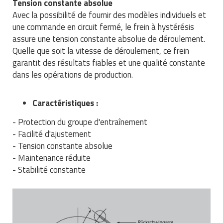
Tension constante absolue
Matériel de musculation
Avec la possibilité de fournir des modèles individuels et
Rôtisserie professionnelle
une commande en circuit fermé, le frein à hystérésis
Vêtement sportif
assure une tension constante absolue de déroulement.
Sautause professionnelle
Quelle que soit la vitesse de déroulement, ce frein
garantit des résultats fiables et une qualité constante
Table de cuisson professionnelle
dans les opérations de production.
Tables de préparation réfrigérées
Caractéristiques :
Ustensile de cuisine
- Protection du groupe d'entraînement
Vaisselle restaurant
- Facilité d'ajustement
- Tension constante absolue
Vitrines réfrigérées
- Maintenance réduite
- Stabilité constante