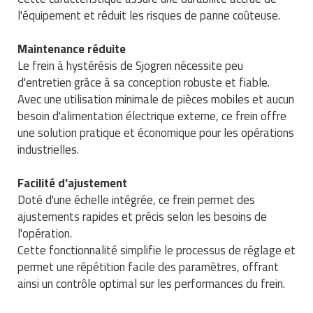
Traitement de l'air
Equipements de football
l'équipement et réduit les risques de panne coûteuse.
Pétrin professionnel
Tapis de bureau
Ustensile cuisine professionnel
Traitement des eaux
Equipements de karting
Piano de cuisson
Maintenance réduite
Tapis et caillebotis
Vêtements personnalisés
Le frein à hystérésis de Sjogren nécessite peu
Trancheuse professionnelle
Equipements pour patinage
Plats et plateaux
d'entretien grâce à sa conception robuste et fiable.
Traitement des surfaces
Vitrines pour magasin
Avec une utilisation minimale de pièces mobiles et aucun
Transformateur électrique
Equipements pour roller
Pompes à sauce
Traitement du linge
besoin d'alimentation électrique externe, ce frein offre
une solution pratique et économique pour les opérations
Tubes et profilés
Equipements pour skateboard
Portes commandes restaurant
Vestiaires et casiers
industrielles.
Tuyau flexible
Equipements pour stade et terrain
Présentoir pour restaurant
Facilité d'ajustement
sportif
Doté d'une échelle intégrée, ce frein permet des
Tuyau galvanisé
Réchaud professionnel
ajustements rapides et précis selon les besoins de
Jeu gymnique
l'opération.
Tuyau renforcé
Réfrigérateur professionnel
Cette fonctionnalité simplifie le processus de réglage et
Loisirs
permet une répétition facile des paramètres, offrant
Ventilateurs et aération d'atelier
Restauration foraine
ainsi un contrôle optimal sur les performances du frein.
Matériel de fitness
Robinetterie professionnelle