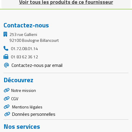
Voir tous les produits de ce fournisseur
Matériel de musculation
Rôtisserie professionnelle
Vêtement sportif
Sautause professionnelle
Contactez-nous
253 rue Gallieni
Table de cuisson professionnelle
92100 Boulogne Billancourt
01.72.08.01.14
Tables de préparation réfrigérées
01 83 62 36 12
Ustensile de cuisine
Contactez-nous par email
Vaisselle restaurant
Découvrez
Notre mission
Vitrines réfrigérées
CGV
Mentions légales
Données personnelles
Nos services