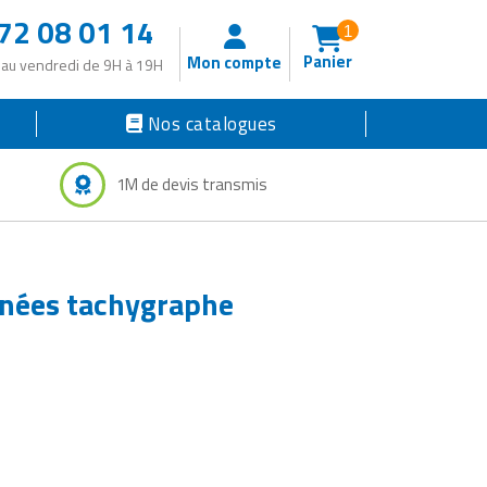
72 08 01 14
1
Panier
Mon compte
 au vendredi de 9H à 19H
Nos catalogues
1M de devis transmis
nnées tachygraphe