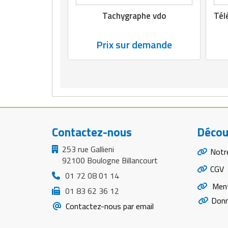
Matériel de musculation
Tachygraphe vdo
Tél
Rôtisserie professionnelle
Vêtement sportif
Sautause professionnelle
Prix sur demande
Table de cuisson professionnelle
Tables de préparation réfrigérées
Ustensile de cuisine
Contactez-nous
Décou
Vaisselle restaurant
253 rue Gallieni
Notr
Vitrines réfrigérées
92100 Boulogne Billancourt
CGV
01 72 08 01 14
Ment
01 83 62 36 12
Donn
Contactez-nous par email