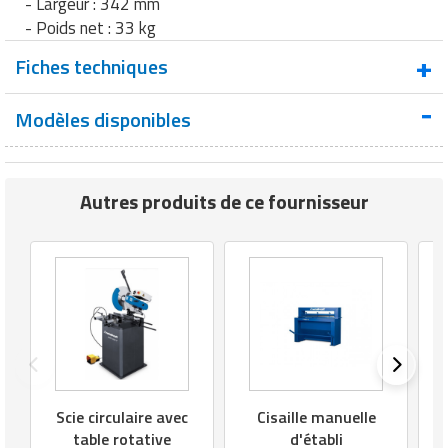
- Largeur : 342 mm
Matériel de musculation
- Poids net : 33 kg
Rôtisserie professionnelle
Vêtement sportif
Fiches techniques
Sautause professionnelle
Modèles disponibles
Table de cuisson professionnelle
Fiche produit : Cric de levage pour châssis bas
Tables de préparation réfrigérées
Autres produits de ce fournisseur
Ustensile de cuisine
Vaisselle restaurant
Vitrines réfrigérées
Scie circulaire avec
Cisaille manuelle
table rotative
d'établi