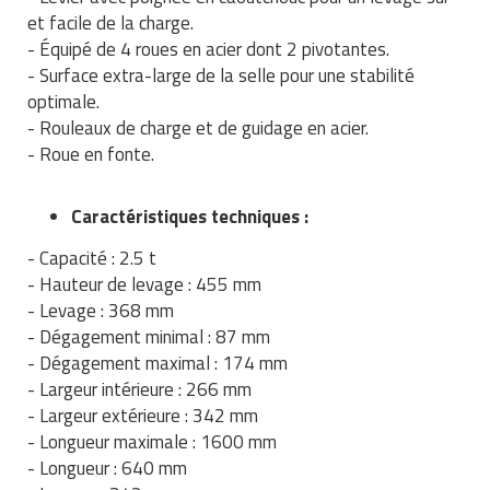
Traitement de l'air
Equipements de football
et facile de la charge.
Pétrin professionnel
Tapis de bureau
Ustensile cuisine professionnel
- Équipé de 4 roues en acier dont 2 pivotantes.
Traitement des eaux
Equipements de karting
- Surface extra-large de la selle pour une stabilité
Piano de cuisson
Tapis et caillebotis
Vêtements personnalisés
optimale.
Trancheuse professionnelle
Equipements pour patinage
Plats et plateaux
- Rouleaux de charge et de guidage en acier.
Traitement des surfaces
Vitrines pour magasin
- Roue en fonte.
Transformateur électrique
Equipements pour roller
Pompes à sauce
Traitement du linge
Caractéristiques techniques :
Tubes et profilés
Equipements pour skateboard
Portes commandes restaurant
Vestiaires et casiers
- Capacité : 2.5 t
Tuyau flexible
Equipements pour stade et terrain
Présentoir pour restaurant
- Hauteur de levage : 455 mm
sportif
- Levage : 368 mm
Tuyau galvanisé
Réchaud professionnel
- Dégagement minimal : 87 mm
Jeu gymnique
- Dégagement maximal : 174 mm
Tuyau renforcé
Réfrigérateur professionnel
- Largeur intérieure : 266 mm
Loisirs
- Largeur extérieure : 342 mm
Ventilateurs et aération d'atelier
Restauration foraine
- Longueur maximale : 1600 mm
Matériel de fitness
- Longueur : 640 mm
Robinetterie professionnelle