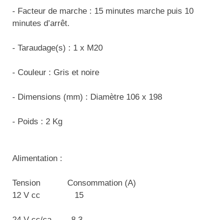
Matériel de musculation
- Facteur de marche : 15 minutes marche puis 10
Rôtisserie professionnelle
minutes d’arrêt.
Vêtement sportif
Sautause professionnelle
- Taraudage(s) : 1 x M20
Table de cuisson professionnelle
- Couleur : Gris et noire
Tables de préparation réfrigérées
- Dimensions (mm) : Diamètre 106 x 198
Ustensile de cuisine
- Poids : 2 Kg
Vaisselle restaurant
Vitrines réfrigérées
Alimentation :
Tension Consommation (A)
12 V cc 15
24 V cc/ca 8.3