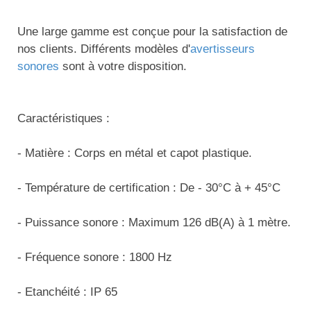
Traitement de l'air
Equipements de football
Pétrin professionnel
Tapis de bureau
Ustensile cuisine professionnel
Une large gamme est conçue pour la satisfaction de
Traitement des eaux
Equipements de karting
Piano de cuisson
Tapis et caillebotis
nos clients. Différents modèles d'
avertisseurs
Vêtements personnalisés
sonores
sont à votre disposition.
Trancheuse professionnelle
Equipements pour patinage
Plats et plateaux
Traitement des surfaces
Vitrines pour magasin
Transformateur électrique
Equipements pour roller
Pompes à sauce
Traitement du linge
Caractéristiques :
Tubes et profilés
Equipements pour skateboard
Portes commandes restaurant
Vestiaires et casiers
- Matière : Corps en métal et capot plastique.
Tuyau flexible
Equipements pour stade et terrain
Présentoir pour restaurant
- Température de certification : De - 30°C à + 45°C
sportif
Tuyau galvanisé
Réchaud professionnel
Jeu gymnique
- Puissance sonore : Maximum 126 dB(A) à 1 mètre.
Tuyau renforcé
Réfrigérateur professionnel
Loisirs
- Fréquence sonore : 1800 Hz
Ventilateurs et aération d'atelier
Restauration foraine
Matériel de fitness
- Etanchéité : IP 65
Robinetterie professionnelle