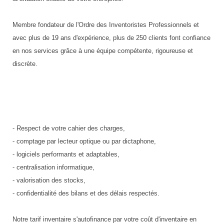
Traitement de l'air
Equipements de football
Pétrin professionnel
Tapis de bureau
Ustensile cuisine professionnel
Membre fondateur de l'Ordre des Inventoristes Professionnels et
Traitement des eaux
Equipements de karting
Piano de cuisson
Tapis et caillebotis
Vêtements personnalisés
avec plus de 19 ans d'expérience, plus de 250 clients font confiance
en nos services grâce à une équipe compétente, rigoureuse et
Trancheuse professionnelle
Equipements pour patinage
Plats et plateaux
Traitement des surfaces
Vitrines pour magasin
discrète.
Transformateur électrique
Equipements pour roller
Pompes à sauce
Traitement du linge
Tubes et profilés
Equipements pour skateboard
Portes commandes restaurant
Vestiaires et casiers
Tuyau flexible
Equipements pour stade et terrain
Présentoir pour restaurant
- Respect de votre cahier des charges,
sportif
- comptage par lecteur optique ou par dictaphone,
Tuyau galvanisé
Réchaud professionnel
- logiciels performants et adaptables,
Jeu gymnique
- centralisation informatique,
Tuyau renforcé
Réfrigérateur professionnel
- valorisation des stocks,
Loisirs
Ventilateurs et aération d'atelier
Restauration foraine
- confidentialité des bilans et des délais respectés.
Matériel de fitness
Robinetterie professionnelle
Notre tarif inventaire s'autofinance par votre coût d'inventaire en