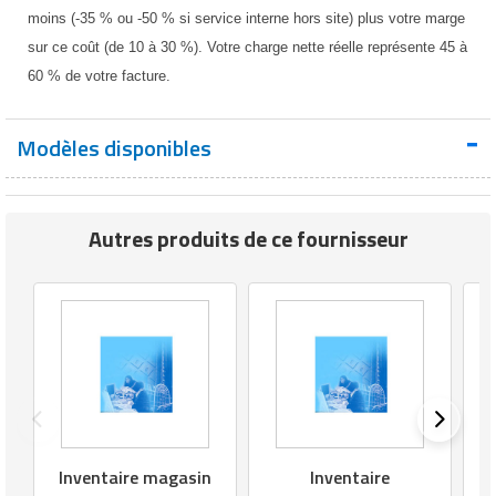
Matériel de musculation
moins (-35 % ou -50 % si service interne hors site) plus votre marge
Rôtisserie professionnelle
sur ce coût (de 10 à 30 %). Votre charge nette réelle représente 45 à
Vêtement sportif
60 % de votre facture.
Sautause professionnelle
Table de cuisson professionnelle
Modèles disponibles
Tables de préparation réfrigérées
Autres produits de ce fournisseur
Ustensile de cuisine
Vaisselle restaurant
Vitrines réfrigérées
Inventaire magasin
Inventaire