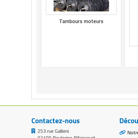
Matériel de musculation
Rôtisserie professionnelle
Vêtement sportif
Tambours moteurs
Sautause professionnelle
Table de cuisson professionnelle
Tables de préparation réfrigérées
Ustensile de cuisine
Vaisselle restaurant
Vitrines réfrigérées
Contactez-nous
Décou
253 rue Gallieni
Notr
92100 Boulogne Billancourt