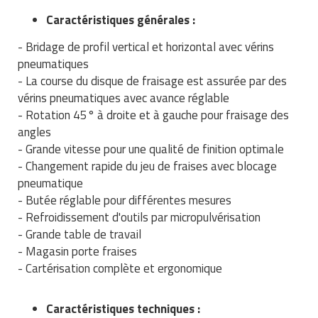
Traitement de l'air
Equipements de football
Pétrin professionnel
Tapis de bureau
Caractéristiques générales :
Ustensile cuisine professionnel
Traitement des eaux
Equipements de karting
- Bridage de profil vertical et horizontal avec vérins
Piano de cuisson
Tapis et caillebotis
Vêtements personnalisés
pneumatiques
Trancheuse professionnelle
Equipements pour patinage
- La course du disque de fraisage est assurée par des
Plats et plateaux
Traitement des surfaces
Vitrines pour magasin
vérins pneumatiques avec avance réglable
Transformateur électrique
Equipements pour roller
Pompes à sauce
- Rotation 45° à droite et à gauche pour fraisage des
Traitement du linge
angles
Tubes et profilés
Equipements pour skateboard
Portes commandes restaurant
- Grande vitesse pour une qualité de finition optimale
Vestiaires et casiers
- Changement rapide du jeu de fraises avec blocage
Tuyau flexible
Equipements pour stade et terrain
Présentoir pour restaurant
pneumatique
sportif
- Butée réglable pour différentes mesures
Tuyau galvanisé
Réchaud professionnel
- Refroidissement d'outils par micropulvérisation
Jeu gymnique
- Grande table de travail
Tuyau renforcé
Réfrigérateur professionnel
- Magasin porte fraises
Loisirs
- Cartérisation complète et ergonomique
Ventilateurs et aération d'atelier
Restauration foraine
Matériel de fitness
Caractéristiques techniques :
Robinetterie professionnelle