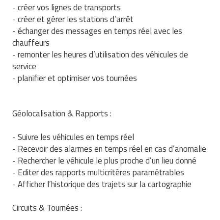
- créer vos lignes de transports
Traitement de l'air
Equipements de football
Pétrin professionnel
Tapis de bureau
Ustensile cuisine professionnel
- créer et gérer les stations d’arrêt
- échanger des messages en temps réel avec les
Traitement des eaux
Equipements de karting
Piano de cuisson
Tapis et caillebotis
Vêtements personnalisés
chauffeurs
- remonter les heures d’utilisation des véhicules de
Trancheuse professionnelle
Equipements pour patinage
Plats et plateaux
Traitement des surfaces
Vitrines pour magasin
service
Transformateur électrique
Equipements pour roller
- planifier et optimiser vos tournées
Pompes à sauce
Traitement du linge
Tubes et profilés
Equipements pour skateboard
Portes commandes restaurant
Vestiaires et casiers
Géolocalisation & Rapports :
Tuyau flexible
Equipements pour stade et terrain
Présentoir pour restaurant
sportif
- Suivre les véhicules en temps réel
Tuyau galvanisé
Réchaud professionnel
- Recevoir des alarmes en temps réel en cas d’anomalie
Jeu gymnique
- Rechercher le véhicule le plus proche d’un lieu donné
Tuyau renforcé
Réfrigérateur professionnel
- Editer des rapports multicritères paramétrables
Loisirs
- Afficher l’historique des trajets sur la cartographie
Ventilateurs et aération d'atelier
Restauration foraine
Matériel de fitness
Circuits & Tournées :
Robinetterie professionnelle