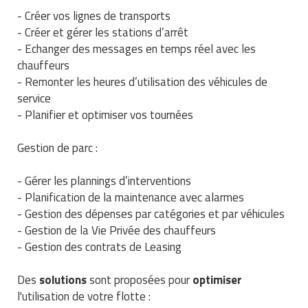
Matériel de musculation
- Créer vos lignes de transports
Rôtisserie professionnelle
- Créer et gérer les stations d’arrêt
Vêtement sportif
- Echanger des messages en temps réel avec les
Sautause professionnelle
chauffeurs
- Remonter les heures d’utilisation des véhicules de
Table de cuisson professionnelle
service
- Planifier et optimiser vos tournées
Tables de préparation réfrigérées
Gestion de parc :
Ustensile de cuisine
- Gérer les plannings d’interventions
Vaisselle restaurant
- Planification de la maintenance avec alarmes
- Gestion des dépenses par catégories et par véhicules
Vitrines réfrigérées
- Gestion de la Vie Privée des chauffeurs
- Gestion des contrats de Leasing
Des
solutions
sont proposées pour
optimiser
l'utilisation de votre flotte :