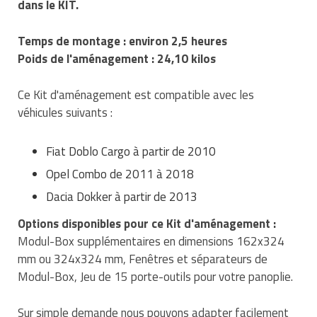
dans le KIT.
Traitement de l'air
Equipements de football
Pétrin professionnel
Tapis de bureau
Ustensile cuisine professionnel
Temps de montage : environ 2,5 heures
Traitement des eaux
Equipements de karting
Piano de cuisson
Tapis et caillebotis
Vêtements personnalisés
Poids de l'aménagement : 24,10 kilos
Trancheuse professionnelle
Equipements pour patinage
Plats et plateaux
Traitement des surfaces
Vitrines pour magasin
Ce Kit d'aménagement est compatible avec les
Transformateur électrique
Equipements pour roller
véhicules suivants :
Pompes à sauce
Traitement du linge
Tubes et profilés
Equipements pour skateboard
Portes commandes restaurant
Vestiaires et casiers
Fiat Doblo Cargo à partir de 2010
Opel Combo de 2011 à 2018
Tuyau flexible
Equipements pour stade et terrain
Présentoir pour restaurant
sportif
Dacia Dokker à partir de 2013
Tuyau galvanisé
Réchaud professionnel
Options disponibles pour ce Kit d'aménagement :
Jeu gymnique
Modul-Box supplémentaires en dimensions 162x324
Tuyau renforcé
Réfrigérateur professionnel
mm ou 324x324 mm, Fenêtres et séparateurs de
Loisirs
Ventilateurs et aération d'atelier
Modul-Box, Jeu de 15 porte-outils pour votre panoplie.
Restauration foraine
Matériel de fitness
Robinetterie professionnelle
Sur simple demande nous pouvons adapter facilement