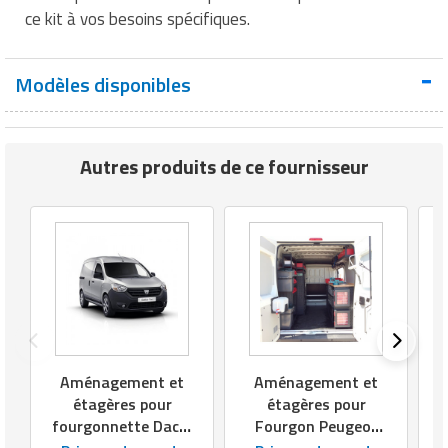
Matériel de musculation
ce kit à vos besoins spécifiques.
Rôtisserie professionnelle
Vêtement sportif
Sautause professionnelle
Modèles disponibles
Table de cuisson professionnelle
Autres produits de ce fournisseur
Tables de préparation réfrigérées
Ustensile de cuisine
Vaisselle restaurant
Vitrines réfrigérées
Aménagement et
Aménagement et
étagères pour
étagères pour
fourgonnette Dacia
Fourgon Peugeot