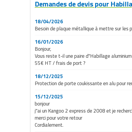
Demandes de devis pour Habilla
Matériel de musculation
Rôtisserie professionnelle
Vêtement sportif
18/04/2026
Sautause professionnelle
Besoin de plaque métallique à mettre sur les
Table de cuisson professionnelle
16/01/2026
Bonjour,
Tables de préparation réfrigérées
Vous reste t-il une paire d"Habillage alumini
55€ HT / frais de port ?
Ustensile de cuisine
18/12/2025
Vaisselle restaurant
Protection de porte coukissante en alu pour 
Vitrines réfrigérées
15/12/2025
bonjour
j"ai un Kangoo 2 express de 2008 et je recherch
merci pour votre retour
Cordialement.