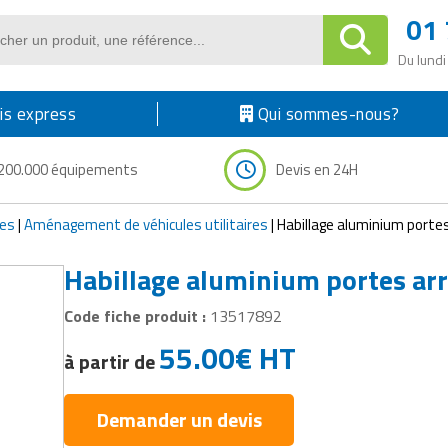
01 
Du lundi
s express
Qui sommes-nous?
200.000 équipements
Devis en 24H
res
|
Aménagement de véhicules utilitaires
|
Habillage aluminium porte
Habillage aluminium portes ar
Code fiche produit :
13517892
55.00
€
HT
à partir de
Demander un devis