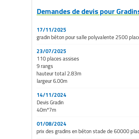
Traitement de l'air
Equipements de football
Pétrin professionnel
Tapis de bureau
Ustensile cuisine professionnel
Demandes de devis pour Gradins
Traitement des eaux
Equipements de karting
Piano de cuisson
Tapis et caillebotis
Vêtements personnalisés
17/11/2025
Trancheuse professionnelle
Equipements pour patinage
Plats et plateaux
Traitement des surfaces
gradin béton pour salle polyvalente 2500 plac
Vitrines pour magasin
Transformateur électrique
Equipements pour roller
Pompes à sauce
23/07/2025
Traitement du linge
110 places assises
Tubes et profilés
Equipements pour skateboard
Portes commandes restaurant
Vestiaires et casiers
9 rangs
hauteur total 2.83m
Tuyau flexible
Equipements pour stade et terrain
Présentoir pour restaurant
largeur 6.00m
sportif
Tuyau galvanisé
Réchaud professionnel
14/11/2024
Jeu gymnique
Devis Gradin
Tuyau renforcé
Réfrigérateur professionnel
40m*7m
Loisirs
Ventilateurs et aération d'atelier
Restauration foraine
01/08/2024
Matériel de fitness
prix des gradins en béton stade de 60000 pla
Robinetterie professionnelle