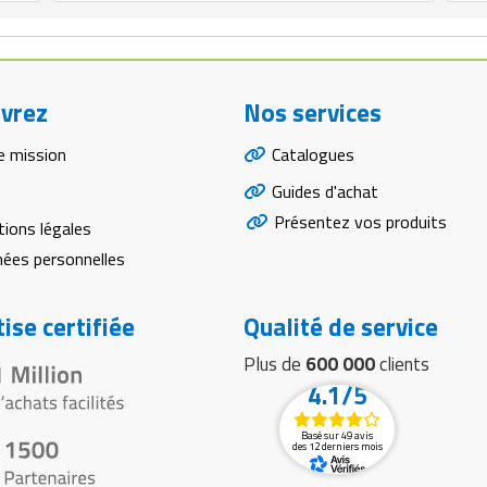
vrez
Nos services
e mission
Catalogues
Guides d'achat
Présentez vos produits
ions légales
ées personnelles
ise certifiée
Qualité de service
Plus de
600 000
clients
4.1/5
Basé sur 49 avis
des 12 derniers mois