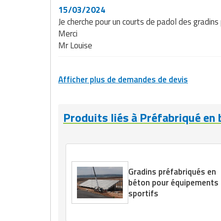
Matériel de musculation
15/03/2024
Rôtisserie professionnelle
Je cherche pour un courts de padol des gradins
Vêtement sportif
Merci
Sautause professionnelle
Mr Louise
Table de cuisson professionnelle
Afficher plus de demandes de devis
Tables de préparation réfrigérées
Ustensile de cuisine
Produits liés à Préfabriqué en
Vaisselle restaurant
Vitrines réfrigérées
Gradins préfabriqués en
béton pour équipements
sportifs