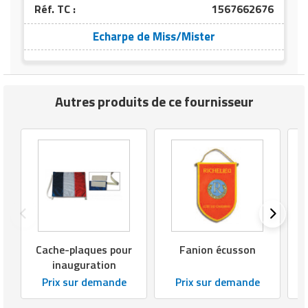
Matériel de musculation
Réf. TC :
1567662676
Rôtisserie professionnelle
Echarpe de Miss/Mister
Vêtement sportif
Sautause professionnelle
Table de cuisson professionnelle
Autres produits de ce fournisseur
Tables de préparation réfrigérées
Ustensile de cuisine
Vaisselle restaurant
Vitrines réfrigérées
Cache-plaques pour
Fanion écusson
inauguration
Prix sur demande
Prix sur demande