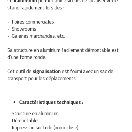
Ce
kakémono
permet aux visiteurs de localiser votre
Traitement de l'air
Equipements de football
Pétrin professionnel
stand rapidement lors des :
Tapis de bureau
Ustensile cuisine professionnel
Traitement des eaux
Equipements de karting
Piano de cuisson
Tapis et caillebotis
- Foires commerciales
Vêtements personnalisés
- Showrooms
Trancheuse professionnelle
Equipements pour patinage
Plats et plateaux
Traitement des surfaces
Vitrines pour magasin
- Galeries marchandes, etc.
Transformateur électrique
Equipements pour roller
Pompes à sauce
Traitement du linge
Sa structure en aluminium facilement démontable est
d’une forme ronde.
Tubes et profilés
Equipements pour skateboard
Portes commandes restaurant
Vestiaires et casiers
Cet outil de
signalisation
est fourni avec un sac de
Tuyau flexible
Equipements pour stade et terrain
Présentoir pour restaurant
transport pour les déplacements.
sportif
Tuyau galvanisé
Réchaud professionnel
Jeu gymnique
Tuyau renforcé
Réfrigérateur professionnel
Caractéristiques techniques :
Loisirs
- Structure en aluminium
Ventilateurs et aération d'atelier
Restauration foraine
- Démontable
Matériel de fitness
- Impression sur toile (non incluse)
Robinetterie professionnelle