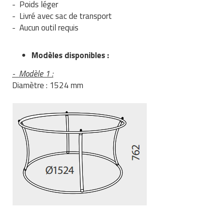
- Poids léger
Matériel de musculation
- Livré avec sac de transport
Rôtisserie professionnelle
Vêtement sportif
- Aucun outil requis
Sautause professionnelle
Modèles disponibles :
Table de cuisson professionnelle
- Modèle 1 :
Tables de préparation réfrigérées
Diamètre : 1524 mm
Ustensile de cuisine
Vaisselle restaurant
Vitrines réfrigérées