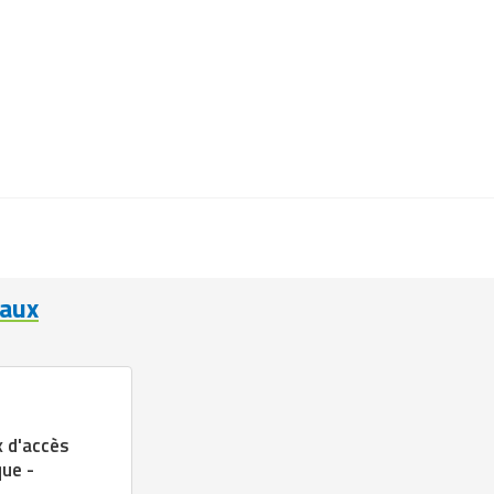
eaux
x d'accès
que -