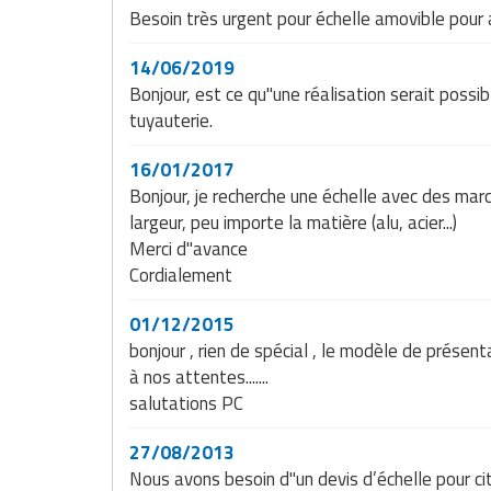
Matériel de musculation
Besoin très urgent pour échelle amovible pour 
Rôtisserie professionnelle
Vêtement sportif
14/06/2019
Sautause professionnelle
Bonjour, est ce qu"une réalisation serait possib
tuyauterie.
Table de cuisson professionnelle
16/01/2017
Tables de préparation réfrigérées
Bonjour, je recherche une échelle avec des mar
largeur, peu importe la matière (alu, acier...)
Ustensile de cuisine
Merci d"avance
Cordialement
Vaisselle restaurant
01/12/2015
Vitrines réfrigérées
bonjour , rien de spécial , le modèle de présen
à nos attentes.......
salutations PC
27/08/2013
Nous avons besoin d"un devis d’échelle pour ci