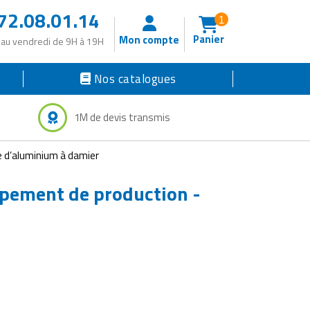
72.08.01.14
1
Panier
Mon compte
 au vendredi de 9H à 19H
Nos catalogues
1M de devis transmis
e d’aluminium à damier
ipement de production -