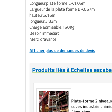
Longueur:plate forme LP:1.05m
Largueur de la plate forme BP:067m
hauteur:5.16m
longueur:3.83m
Charge admissible:150Kg
Besoin immediat
Merci d"avance
Afficher plus de demandes de devis
Produits liés à Echelles escab
Plate-forme 2 niveau
cuves industrie chimi