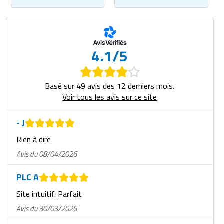
Matériel de musculation
Rôtisserie professionnelle
Vêtement sportif
Sautause professionnelle
4.1/5
Table de cuisson professionnelle
Basé sur 49 avis des 12 derniers mois.
Tables de préparation réfrigérées
Voir tous les avis sur ce site
Ustensile de cuisine
- J
Vaisselle restaurant
Rien à dire
Avis du 08/04/2026
Vitrines réfrigérées
PLC A
Site intuitif. Parfait
Avis du 30/03/2026