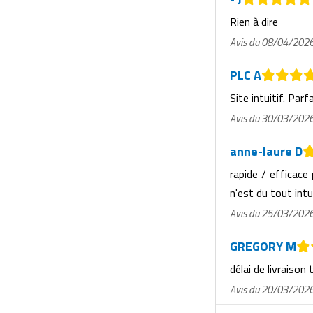
Matériel de musculation
Rien à dire
Rôtisserie professionnelle
Vêtement sportif
Avis du 08/04/202
Sautause professionnelle
PLC A
Table de cuisson professionnelle
Site intuitif. Parf
Avis du 30/03/202
Tables de préparation réfrigérées
anne-laure D
Ustensile de cuisine
rapide / efficace
Vaisselle restaurant
n'est du tout intu
Avis du 25/03/202
Vitrines réfrigérées
GREGORY M
délai de livraison 
Avis du 20/03/202