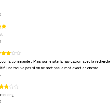
6
ait
6
 pour la commande . Mais sur le site la navigation avec la recherch
itif il ne trouve pas si on ne met pas le mot exact et encore.
6
trop long
6