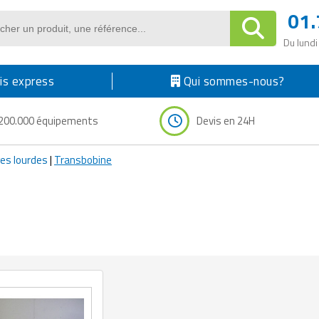
01.
Du lundi
s express
Qui sommes-nous?
200.000 équipements
Devis en 24H
ges lourdes
|
Transbobine