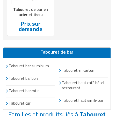
Matériel de musculation
Rôtisserie professionnelle
Tabouret de bar en
Vêtement sportif
acier et tissu
Sautause professionnelle
Prix sur
demande
Table de cuisson professionnelle
Tables de préparation réfrigérées
Tabouret de bar
Ustensile de cuisine
Tabouret bar aluminium
Vaisselle restaurant
Tabouret en carton
Tabouret bar bois
Vitrines réfrigérées
Tabouret haut café hôtel
restaurant
Tabouret bar rotin
Tabouret haut simili-cuir
Tabouret cuir
Familles et produits liés à
Tabouret