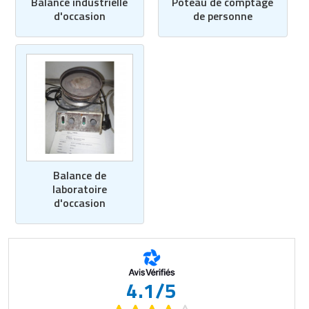
Poteau de comptage
Balance industrielle
Matériel de musculation
de personne
d'occasion
Rôtisserie professionnelle
Vêtement sportif
Sautause professionnelle
Table de cuisson professionnelle
Tables de préparation réfrigérées
Ustensile de cuisine
Balance de
Vaisselle restaurant
laboratoire
d'occasion
Vitrines réfrigérées
4.1/5