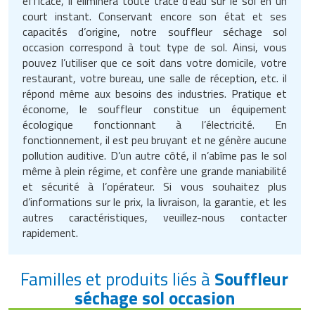
efficace, il éliminera toute trace d’eau sur le sol en un
Traitement de l'air
Equipements de football
Pétrin professionnel
court instant. Conservant encore son état et ses
Tapis de bureau
Ustensile cuisine professionnel
capacités d’origine, notre souffleur séchage sol
Traitement des eaux
Equipements de karting
occasion correspond à tout type de sol. Ainsi, vous
Piano de cuisson
Tapis et caillebotis
Vêtements personnalisés
pouvez l’utiliser que ce soit dans votre domicile, votre
Trancheuse professionnelle
Equipements pour patinage
restaurant, votre bureau, une salle de réception, etc. il
Plats et plateaux
Traitement des surfaces
Vitrines pour magasin
répond même aux besoins des industries. Pratique et
économe, le souffleur constitue un équipement
Transformateur électrique
Equipements pour roller
Pompes à sauce
Traitement du linge
écologique fonctionnant à l’électricité. En
fonctionnement, il est peu bruyant et ne génère aucune
Tubes et profilés
Equipements pour skateboard
Portes commandes restaurant
Vestiaires et casiers
pollution auditive. D’un autre côté, il n’abîme pas le sol
même à plein régime, et confère une grande maniabilité
Tuyau flexible
Equipements pour stade et terrain
Présentoir pour restaurant
et sécurité à l’opérateur. Si vous souhaitez plus
sportif
d’informations sur le prix, la livraison, la garantie, et les
Tuyau galvanisé
Réchaud professionnel
autres caractéristiques, veuillez-nous contacter
Jeu gymnique
rapidement.
Tuyau renforcé
Réfrigérateur professionnel
Loisirs
Ventilateurs et aération d'atelier
Restauration foraine
Familles et produits liés à
Souffleur
Matériel de fitness
séchage sol occasion
Robinetterie professionnelle