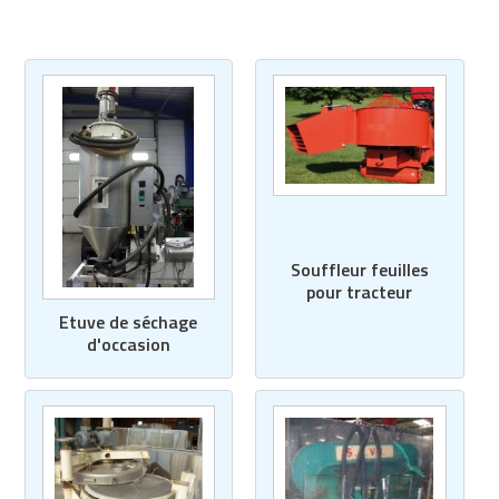
Matériel de musculation
Rôtisserie professionnelle
Vêtement sportif
Sautause professionnelle
Table de cuisson professionnelle
Tables de préparation réfrigérées
Ustensile de cuisine
Souffleur feuilles
pour tracteur
Vaisselle restaurant
Etuve de séchage
d'occasion
Vitrines réfrigérées