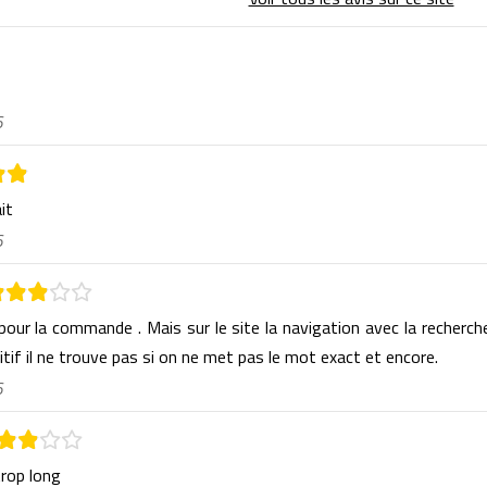
6
ait
6
 pour la commande . Mais sur le site la navigation avec la recherch
itif il ne trouve pas si on ne met pas le mot exact et encore.
6
trop long