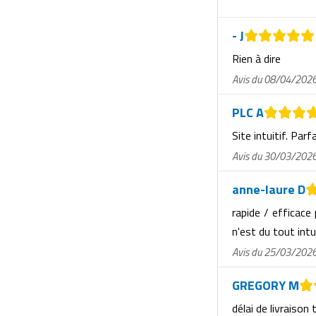
Matériel de musculation
Rôtisserie professionnelle
- J
Vêtement sportif
Sautause professionnelle
Rien à dire
Avis du 08/04/202
Table de cuisson professionnelle
PLC A
Tables de préparation réfrigérées
Site intuitif. Parf
Ustensile de cuisine
Avis du 30/03/202
Vaisselle restaurant
anne-laure D
rapide / efficace
Vitrines réfrigérées
n'est du tout intu
Avis du 25/03/202
GREGORY M
délai de livraison 