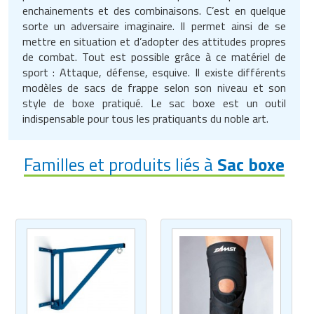
enchainements et des combinaisons. C’est en quelque
Traitement de l'air
Equipements de football
Pétrin professionnel
Tapis de bureau
Ustensile cuisine professionnel
sorte un adversaire imaginaire. Il permet ainsi de se
mettre en situation et d’adopter des attitudes propres
Traitement des eaux
Equipements de karting
Piano de cuisson
Tapis et caillebotis
Vêtements personnalisés
de combat. Tout est possible grâce à ce matériel de
sport : Attaque, défense, esquive. Il existe différents
Trancheuse professionnelle
Equipements pour patinage
Plats et plateaux
Traitement des surfaces
Vitrines pour magasin
modèles de sacs de frappe selon son niveau et son
style de boxe pratiqué. Le sac boxe est un outil
Transformateur électrique
Equipements pour roller
Pompes à sauce
Traitement du linge
indispensable pour tous les pratiquants du noble art.
Tubes et profilés
Equipements pour skateboard
Portes commandes restaurant
Vestiaires et casiers
Familles et produits liés à
Sac boxe
Tuyau flexible
Equipements pour stade et terrain
Présentoir pour restaurant
sportif
Tuyau galvanisé
Réchaud professionnel
Jeu gymnique
Tuyau renforcé
Réfrigérateur professionnel
Loisirs
Ventilateurs et aération d'atelier
Restauration foraine
Matériel de fitness
Robinetterie professionnelle