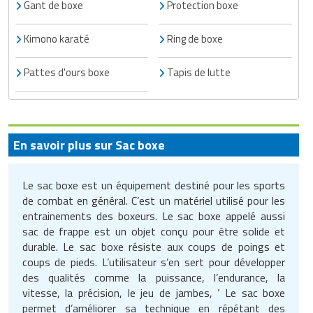
Matériel électrique
Equipement multisport
Outillage BTP
Gant de boxe
Protection boxe
Mobilier fumeurs
Panneaux et signalétiques de
Machines à café professionnelles
Services juridiques
nettoyage
Outillage jardin
Mesure et contrôle
Equipement paintball
Peinture
Kimono karaté
Ring de boxe
Mobilier gabion
Machines d'emballage alimentaire
Téléphone portable
Poubelles et portes sacs
Panneaux et affichages pour
Outillage à main
Equipement pour trottinette
Plafond
Mobilier pour cimetière
Marmites professionnelles
Téléphonie pour entreprise
Pattes d'ours boxe
Tapis de lutte
magasin
Produits d'essuyage
Outillage électrique
Equipement pour vélo
Protections murales
Mobilier urbain solaire
Matériel boulangerie pâtisserie
Transport
PLV pour magasin
Produits de nettoyage
Pistolet professionnel
Equipement rugby
Réparation de sol
Panneaux brise vue
Matériel découpe de cuisine
Travaux agricoles
professionnels
Présentoirs pour magasin
En savoir plus sur Sac boxe
Portes industrielles
Equipement sport de combat
Sécurité du chantier
Ponton
Matériel pizzeria
Travaux maison
Produits pour lave vaisselle
Rasage pour homme
Le sac boxe est un équipement destiné pour les sports
Sas de confinement
Equipement tennis
Signalisations de chantier
Potelets et bornes urbaines
Matériels d'hygiène pour restaurant
Véhicules professionnels
de combat en général. C’est un matériel utilisé pour les
Protection anti-inondation
Rayonnages pour magasin
entrainements des boxeurs. Le sac boxe appelé aussi
Signalétique industrielle
Equipement Tir à l'arc
Tapis agricoles
sac de frappe est un objet conçu pour être solide et
Protection arbres
Meuble inox de cuisine
Pulvérisateurs professionnels
Robots de service
durable. Le sac boxe résiste aux coups de poings et
Tables pour atelier
Equipement Tir au fusil
coups de pieds. L’utilisateur s’en sert pour développer
Signalisation routière
Mixeurs et blenders professionnels
Robots de nettoyage
Sac shopping
des qualités comme la puissance, l’endurance, la
vitesse, la précision, le jeu de jambes, ’ Le sac boxe
Techniques
Equipement volley ball
Table de pique nique
Mobilier self service
Savons et soins du corps
Thermomètre de mesure
permet d’améliorer sa technique en répétant des