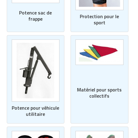
Matériel de musculation
Rôtisserie professionnelle
Potence sac de
Protection pour le
Vêtement sportif
frappe
sport
Sautause professionnelle
Table de cuisson professionnelle
Tables de préparation réfrigérées
Ustensile de cuisine
Vaisselle restaurant
Matériel pour sports
Vitrines réfrigérées
collectifs
Potence pour véhicule
utilitaire