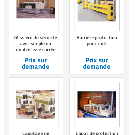
Matériel de musculation
Rôtisserie professionnelle
Vêtement sportif
Sautause professionnelle
Glissière de sécurité
Barrière protection
Table de cuisson professionnelle
avec simple ou
pour rack
double lisse carrée
Tables de préparation réfrigérées
Prix sur
Prix sur
demande
demande
Ustensile de cuisine
Vaisselle restaurant
Vitrines réfrigérées
Capotage de
Capot de protection