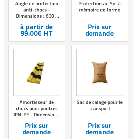
Angle de protection
Protection au Sol à
anti-chocs -
mémoire de forme
Dimensions : 600 x
600 mm - Hauteur :
à partir de
Prix sur
350 à 1200 mm -
99.00€ HT
demande
Épaisseur acier : 3
mm - A Cheviller
Amortisseur de
Sac de calage pour le
chocs pour poutres
transport
IPN IPE - Dimensions
: L.780 x l.155 mm -
Prix sur
Prix sur
Mousse polyéthylène
demande
demande
jaune/noir - Lot de 2