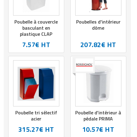
Matériel de musculation
Rôtisserie professionnelle
Vêtement sportif
Poubelle à couvercle
Poubelles d'intérieur
Sautause professionnelle
basculant en
dôme
plastique CLAP
Table de cuisson professionnelle
7.57€ HT
207.82€ HT
Tables de préparation réfrigérées
Ustensile de cuisine
Vaisselle restaurant
Vitrines réfrigérées
Poubelle tri sélectif
Poubelle d'intérieur à
acier
pédale PRIMA
315.27€ HT
10.57€ HT