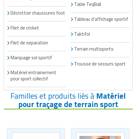
Matériel de musculation
Table TeqBall
Rôtisserie professionnelle
Décrottoir chaussures foot
Vêtement sportif
Tableau d'affichage sportif
Sautause professionnelle
Filet de cricket
Taktifol
Table de cuisson professionnelle
Filet de separation
Terrain multisports
Tables de préparation réfrigérées
Marquage sol sportif
Trousse de secours sport
Ustensile de cuisine
Matériel entrainement
pour sport collectif
Vaisselle restaurant
Familles et produits liés à
Matériel
Vitrines réfrigérées
pour traçage de terrain sport