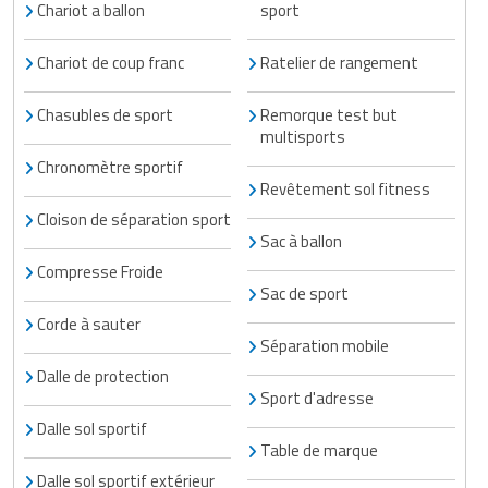
Chariot a ballon
sport
Traitement de l'air
Equipements de football
Pétrin professionnel
Tapis de bureau
Ustensile cuisine professionnel
Chariot de coup franc
Ratelier de rangement
Traitement des eaux
Equipements de karting
Piano de cuisson
Tapis et caillebotis
Vêtements personnalisés
Chasubles de sport
Remorque test but
Trancheuse professionnelle
Equipements pour patinage
Plats et plateaux
Traitement des surfaces
Vitrines pour magasin
multisports
Chronomètre sportif
Transformateur électrique
Equipements pour roller
Pompes à sauce
Traitement du linge
Revêtement sol fitness
Cloison de séparation sport
Tubes et profilés
Equipements pour skateboard
Portes commandes restaurant
Vestiaires et casiers
Sac à ballon
Tuyau flexible
Equipements pour stade et terrain
Compresse Froide
Présentoir pour restaurant
Sac de sport
sportif
Tuyau galvanisé
Corde à sauter
Réchaud professionnel
Séparation mobile
Jeu gymnique
Tuyau renforcé
Réfrigérateur professionnel
Dalle de protection
Loisirs
Sport d'adresse
Ventilateurs et aération d'atelier
Restauration foraine
Dalle sol sportif
Matériel de fitness
Table de marque
Robinetterie professionnelle
Dalle sol sportif extérieur