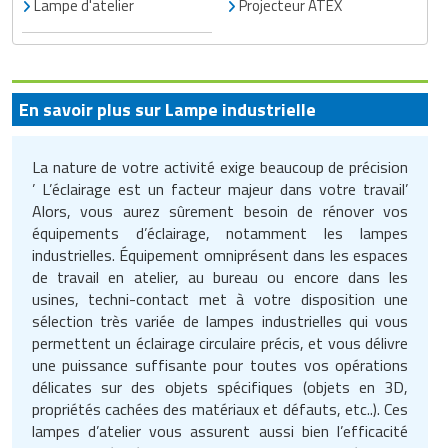
Lampe d'atelier
Projecteur ATEX
Traitement de l'air
Equipements de football
Pétrin professionnel
Tapis de bureau
Ustensile cuisine professionnel
Traitement des eaux
Equipements de karting
Piano de cuisson
Tapis et caillebotis
Vêtements personnalisés
En savoir plus sur Lampe industrielle
Trancheuse professionnelle
Equipements pour patinage
Plats et plateaux
Traitement des surfaces
Vitrines pour magasin
Transformateur électrique
Equipements pour roller
Pompes à sauce
Traitement du linge
La nature de votre activité exige beaucoup de précision
’ L’éclairage est un facteur majeur dans votre travail’
Tubes et profilés
Equipements pour skateboard
Portes commandes restaurant
Vestiaires et casiers
Alors, vous aurez sûrement besoin de rénover vos
équipements d’éclairage, notamment les lampes
Tuyau flexible
Equipements pour stade et terrain
Présentoir pour restaurant
industrielles. Équipement omniprésent dans les espaces
sportif
de travail en atelier, au bureau ou encore dans les
Tuyau galvanisé
Réchaud professionnel
usines, techni-contact met à votre disposition une
Jeu gymnique
sélection très variée de lampes industrielles qui vous
Tuyau renforcé
permettent un éclairage circulaire précis, et vous délivre
Réfrigérateur professionnel
une puissance suffisante pour toutes vos opérations
Loisirs
Ventilateurs et aération d'atelier
délicates sur des objets spécifiques (objets en 3D,
Restauration foraine
propriétés cachées des matériaux et défauts, etc..). Ces
Matériel de fitness
lampes d’atelier vous assurent aussi bien l’efficacité
Robinetterie professionnelle