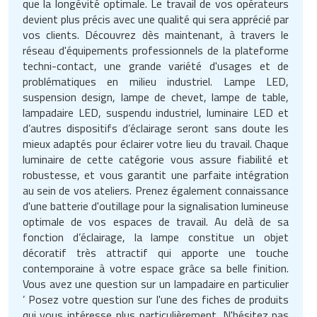
que la longévité optimale. Le travail de vos opérateurs
Matériel de musculation
devient plus précis avec une qualité qui sera apprécié par
Rôtisserie professionnelle
vos clients. Découvrez dès maintenant, à travers le
Vêtement sportif
réseau d'équipements professionnels de la plateforme
Sautause professionnelle
techni-contact, une grande variété d'usages et de
problématiques en milieu industriel. Lampe LED,
Table de cuisson professionnelle
suspension design, lampe de chevet, lampe de table,
lampadaire LED, suspendu industriel, luminaire LED et
Tables de préparation réfrigérées
d’autres dispositifs d’éclairage seront sans doute les
mieux adaptés pour éclairer votre lieu du travail. Chaque
Ustensile de cuisine
luminaire de cette catégorie vous assure fiabilité et
robustesse, et vous garantit une parfaite intégration
Vaisselle restaurant
au sein de vos ateliers. Prenez également connaissance
d'une batterie d'outillage pour la signalisation lumineuse
Vitrines réfrigérées
optimale de vos espaces de travail. Au delà de sa
fonction d’éclairage, la lampe constitue un objet
décoratif très attractif qui apporte une touche
contemporaine à votre espace grâce sa belle finition.
Vous avez une question sur un lampadaire en particulier
’ Posez votre question sur l'une des fiches de produits
qui vous intéresse plus particulièrement. N'hésitez pas