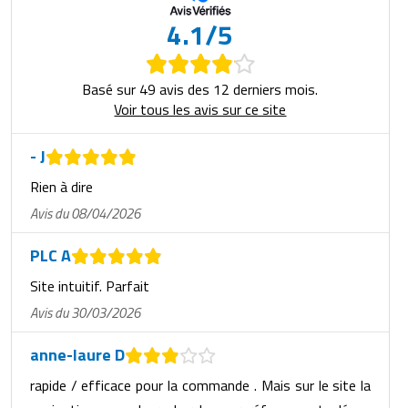
Matériel de musculation
4.1/5
Rôtisserie professionnelle
Vêtement sportif
Sautause professionnelle
Basé sur 49 avis des 12 derniers mois.
Voir tous les avis sur ce site
Table de cuisson professionnelle
- J
Tables de préparation réfrigérées
Rien à dire
Ustensile de cuisine
Avis du 08/04/2026
Vaisselle restaurant
PLC A
Vitrines réfrigérées
Site intuitif. Parfait
Avis du 30/03/2026
anne-laure D
rapide / efficace pour la commande . Mais sur le site la