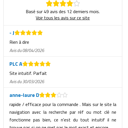
Matériel de musculation
Rôtisserie professionnelle
Basé sur 49 avis des 12 derniers mois.
Vêtement sportif
Voir tous les avis sur ce site
Sautause professionnelle
- J
Table de cuisson professionnelle
Rien à dire
Tables de préparation réfrigérées
Avis du 08/04/2026
Ustensile de cuisine
PLC A
Site intuitif. Parfait
Vaisselle restaurant
Avis du 30/03/2026
Vitrines réfrigérées
anne-laure D
rapide / efficace pour la commande . Mais sur le site la
navigation avec la recherche par réf ou mot clé ne
fonctionne pas bien, ce n'est du tout intuitif il ne
trouve pas si on ne met pas le mot exact et encore.