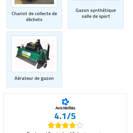
Matériel de musculation
Gazon synthétique
Rôtisserie professionnelle
Chariot de collecte de
salle de sport
Vêtement sportif
déchets
Sautause professionnelle
Table de cuisson professionnelle
Tables de préparation réfrigérées
Ustensile de cuisine
Aérateur de gazon
Vaisselle restaurant
Vitrines réfrigérées
4.1/5