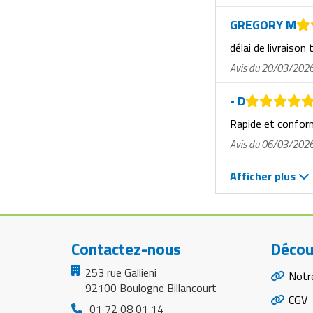
Matériel de musculation
GREGORY M
Rôtisserie professionnelle
Vêtement sportif
délai de livraison 
Sautause professionnelle
Avis du 20/03/202
Table de cuisson professionnelle
- D
Tables de préparation réfrigérées
Rapide et confo
Avis du 06/03/202
Ustensile de cuisine
Afficher plus
Vaisselle restaurant
Vitrines réfrigérées
Contactez-nous
Décou
253 rue Gallieni
Notr
92100 Boulogne Billancourt
CGV
01 72 08 01 14