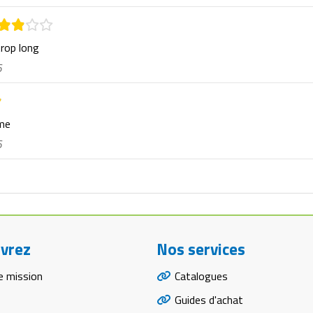
trop long
6
rme
6
vrez
Nos services
e mission
Catalogues
Guides d'achat