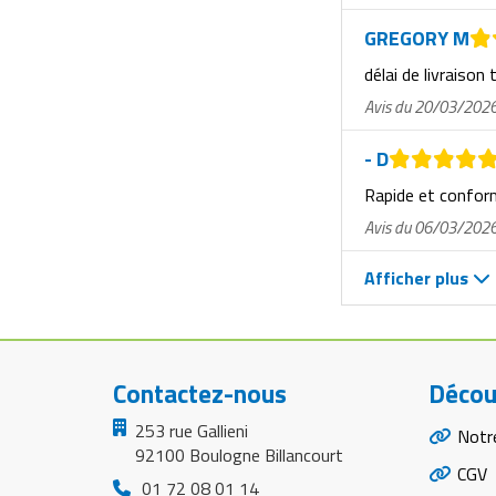
Matériel de musculation
GREGORY M
Rôtisserie professionnelle
Vêtement sportif
délai de livraison 
Sautause professionnelle
Avis du 20/03/202
Table de cuisson professionnelle
- D
Tables de préparation réfrigérées
Rapide et confo
Avis du 06/03/202
Ustensile de cuisine
Afficher plus
Vaisselle restaurant
Vitrines réfrigérées
Contactez-nous
Décou
253 rue Gallieni
Notr
92100 Boulogne Billancourt
CGV
01 72 08 01 14