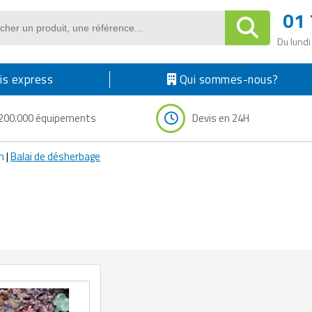
01 
Du lundi
s express
Qui sommes-nous?
200.000 équipements
Devis en 24H
in
|
Balai de désherbage