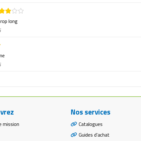
trop long
6
rme
6
vrez
Nos services
e mission
Catalogues
Guides d'achat